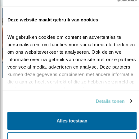
Deze website maakt gebruik van cookies
We gebruiken cookies om content en advertenties te 
personaliseren, om functies voor social media te bieden en 
om ons websiteverkeer te analyseren. Ook delen we 
informatie over uw gebruik van onze site met onze partners 
voor social media, adverteren en analyse. Deze partners 
kunnen deze gegevens combineren met andere informatie 
die u aan ze heeft verstrekt of die ze hebben verzameld op 
basis van uw gebruik van hun services.
Tip
Slobeenden en grutto’s in een kleine par..
Details tonen
16.04.19
Voorjaar in polder De Berkmeer in Obdam,
klein juweel in West-Friesland.
Alles toestaan