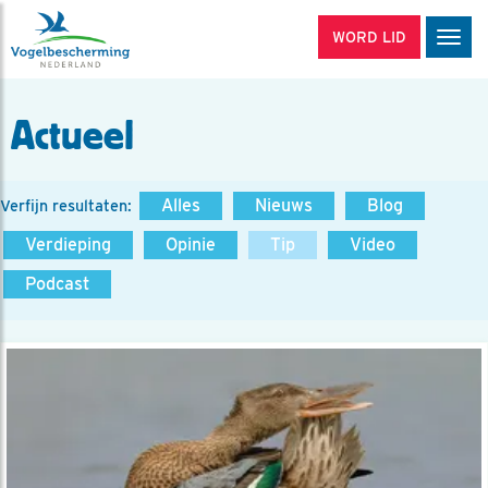
WORD LID
Men
Actueel
Alles
Nieuws
Blog
Verfijn resultaten:
Verdieping
Opinie
Tip
Video
Podcast