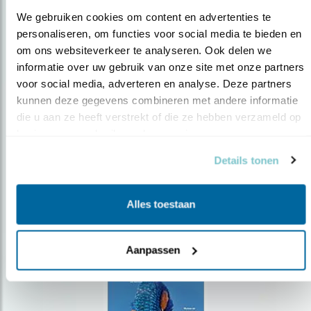
We gebruiken cookies om content en advertenties te 
personaliseren, om functies voor social media te bieden en 
om ons websiteverkeer te analyseren. Ook delen we 
Op de hoogte blijven?
informatie over uw gebruik van onze site met onze partners 
voor social media, adverteren en analyse. Deze partners 
Meld je aan en ontvang nieuws, inspiratie, acties en tips
over vogels en activiteiten van Vogelbescherming.
kunnen deze gegevens combineren met andere informatie 
die u aan ze heeft verstrekt of die ze hebben verzameld op 
AANMELDEN VOGELNIEUWS
basis van uw gebruik van hun services.
Details tonen
Volg ons via social media
Alles toestaan
Aanpassen