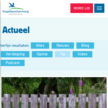
WORD LID
Men
Actueel
Alles
Nieuws
Blog
Verfijn resultaten:
Verdieping
Opinie
Tip
Video
Podcast