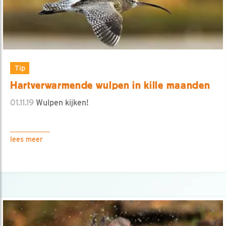
Tip
Hartverwarmende wulpen in kille maanden
01.11.19
Wulpen kijken!
lees meer