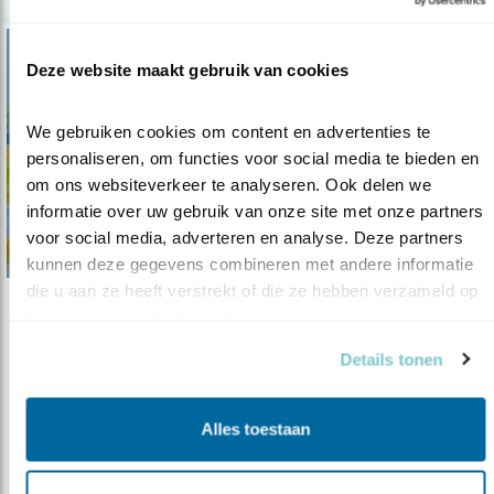
Deze website maakt gebruik van cookies
We gebruiken cookies om content en advertenties te 
personaliseren, om functies voor social media te bieden en 
om ons websiteverkeer te analyseren. Ook delen we 
informatie over uw gebruik van onze site met onze partners 
voor social media, adverteren en analyse. Deze partners 
kunnen deze gegevens combineren met andere informatie 
die u aan ze heeft verstrekt of die ze hebben verzameld op 
basis van uw gebruik van hun services.
Tip
Fotohut: Vreugderijkerwaard
Details tonen
29.07.16
Een zoektocht naar de beste
vogelobservatiehut van Nederland – die taak hee..
Alles toestaan