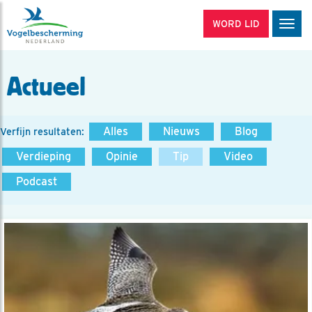
WORD LID
Men
Actueel
Alles
Nieuws
Blog
Verfijn resultaten:
Verdieping
Opinie
Tip
Video
Podcast