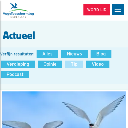
WORD LID
Men
Actueel
Alles
Nieuws
Blog
Verfijn resultaten:
Verdieping
Opinie
Tip
Video
Podcast