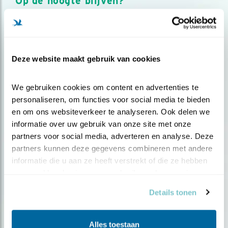
Op de hoogte blijven?
Meld je aan en ontvang nieuws, inspiratie, acties en tips
over vogels en activiteiten van Vogelbescherming.
AANMELDEN VOGELNIEUWS
Deze website maakt gebruik van cookies
Volg ons via social media
We gebruiken cookies om content en advertenties te 
personaliseren, om functies voor social media te bieden 
en om ons websiteverkeer te analyseren. Ook delen we 
informatie over uw gebruik van onze site met onze 
partners voor social media, adverteren en analyse. Deze 
partners kunnen deze gegevens combineren met andere 
informatie die u aan ze heeft verstrekt of die ze hebben 
verzameld op basis van uw gebruik van hun services.
Details tonen
Alles toestaan