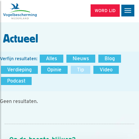
WORD LID
Men
Actueel
Alles
Nieuws
Blog
Verfijn resultaten:
Verdieping
Opinie
Tip
Video
Podcast
Geen resultaten.