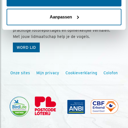
Ontvang 5 x Vogels voor € 36,00 per jaar
Aanpassen
Vogels is het tijdschrift voor onze leden, met
prachtige fotoreportages en opmerkelijke verhalen.
Met jouw lidmaatschap help je de vogels.
WORD LID
Onze sites
Mijn privacy
Cookieverklaring
Colofon