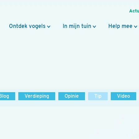
Actu
Ontdek vogels
In mijn tuin
Help mee
Blog
Verdieping
Opinie
Tip
Video