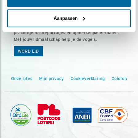
Ontvang 5 x Vogels voor € 36,00 per jaar
Aanpassen
Vogels is het tijdschrift voor onze leden, met
prachtige fotoreportages en opmerkelijke verhalen.
Met jouw lidmaatschap help je de vogels.
WORD LID
Onze sites
Mijn privacy
Cookieverklaring
Colofon