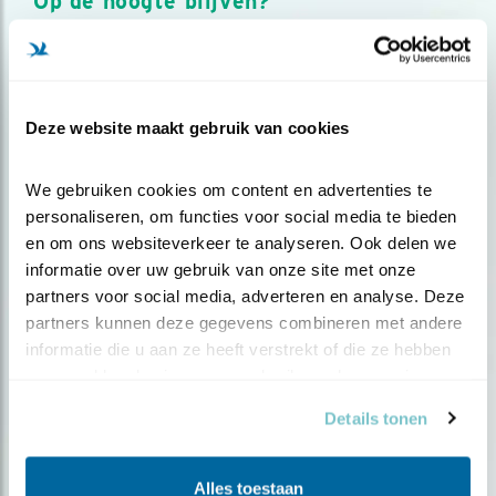
Op de hoogte blijven?
Meld je aan en ontvang nieuws, inspiratie, acties en tips
over vogels en activiteiten van Vogelbescherming.
AANMELDEN VOGELNIEUWS
Deze website maakt gebruik van cookies
Volg ons via social media
We gebruiken cookies om content en advertenties te 
personaliseren, om functies voor social media te bieden 
en om ons websiteverkeer te analyseren. Ook delen we 
informatie over uw gebruik van onze site met onze 
partners voor social media, adverteren en analyse. Deze 
partners kunnen deze gegevens combineren met andere 
informatie die u aan ze heeft verstrekt of die ze hebben 
verzameld op basis van uw gebruik van hun services.
Details tonen
Alles toestaan