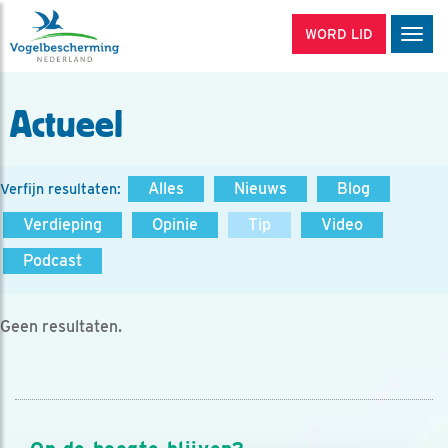
WORD LID
Men
Actueel
Alles
Nieuws
Blog
Verfijn resultaten:
Verdieping
Opinie
Tip
Video
Podcast
Geen resultaten.