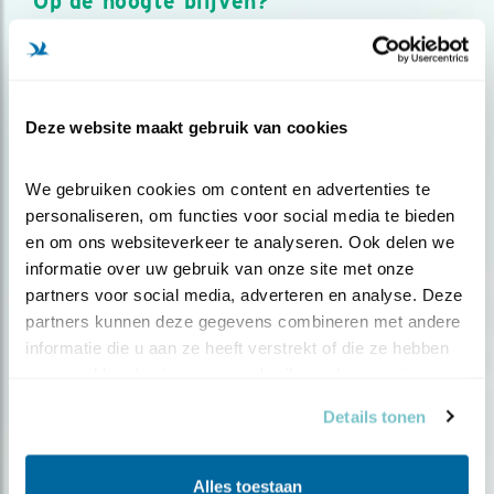
Op de hoogte blijven?
Meld je aan en ontvang nieuws, inspiratie, acties en tips
over vogels en activiteiten van Vogelbescherming.
AANMELDEN VOGELNIEUWS
Deze website maakt gebruik van cookies
Volg ons via social media
We gebruiken cookies om content en advertenties te 
personaliseren, om functies voor social media te bieden 
en om ons websiteverkeer te analyseren. Ook delen we 
informatie over uw gebruik van onze site met onze 
partners voor social media, adverteren en analyse. Deze 
partners kunnen deze gegevens combineren met andere 
informatie die u aan ze heeft verstrekt of die ze hebben 
verzameld op basis van uw gebruik van hun services.
Details tonen
Alles toestaan