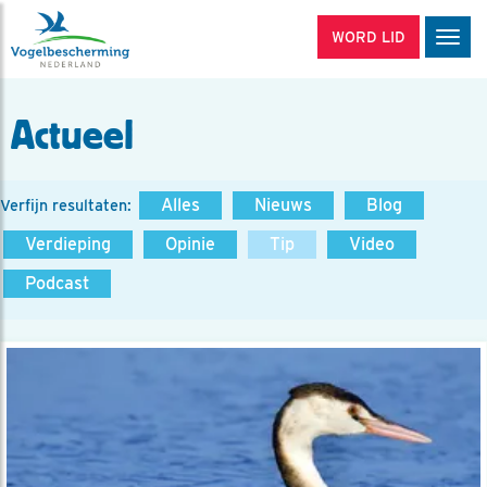
WORD LID
Men
Actueel
Alles
Nieuws
Blog
Verfijn resultaten:
Verdieping
Opinie
Tip
Video
Podcast