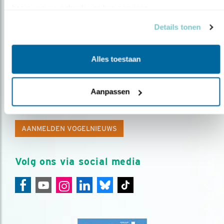
basis van uw gebruik van hun services.
Details tonen
Alles toestaan
Op de hoogte blijven?
Aanpassen
Meld je aan en ontvang nieuws, inspiratie, acties en tips
over vogels en activiteiten van Vogelbescherming.
AANMELDEN VOGELNIEUWS
Volg ons via social media