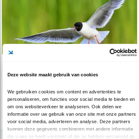
Tip
Deze website maakt gebruik van cookies
Nieuw: De Nederlandse Meeuwengids
05.04.19
Een toegankelijk boek met prachtige platen.
We gebruiken cookies om content en advertenties te 
personaliseren, om functies voor social media te bieden en 
om ons websiteverkeer te analyseren. Ook delen we 
lees meer
informatie over uw gebruik van onze site met onze partners 
voor social media, adverteren en analyse. Deze partners 
kunnen deze gegevens combineren met andere informatie 
die u aan ze heeft verstrekt of die ze hebben verzameld op 