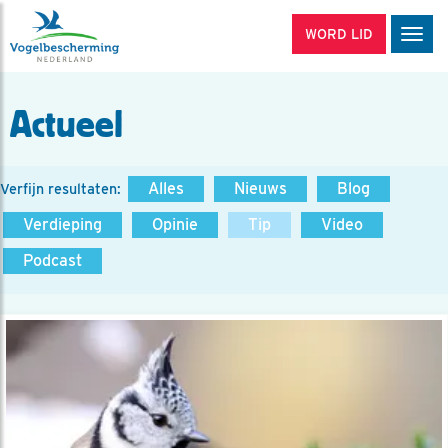
WORD LID
Men
Actueel
Alles
Nieuws
Blog
Verfijn resultaten:
Verdieping
Opinie
Tip
Video
Podcast