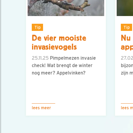
Tip
Tip
De vier mooiste
Nu 
invasievogels
app
25.11.25
Pimpelmezen invasie
27.0
check! Wat brengt de winter
bijzo
nog meer? Appelvinken?
zijn 
lees meer
lees 