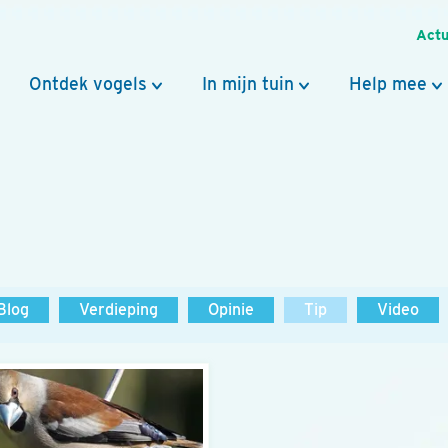
Actu
Ontdek vogels
In mijn tuin
Help mee
Blog
Verdieping
Opinie
Tip
Video