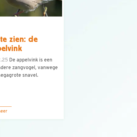
te zien: de
elvink
2.25
De appelvink is een
ndere zangvogel, vanwege
megagrote snavel.
meer