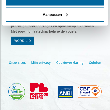
Ontvang 5 x Vogels voor € 36,00 per jaar
Aanpassen
Vogels is het tijdschrift voor onze leden, met
prachtige fotoreportages en opmerkelijke verhalen.
Met jouw lidmaatschap help je de vogels.
WORD LID
Onze sites
Mijn privacy
Cookieverklaring
Colofon