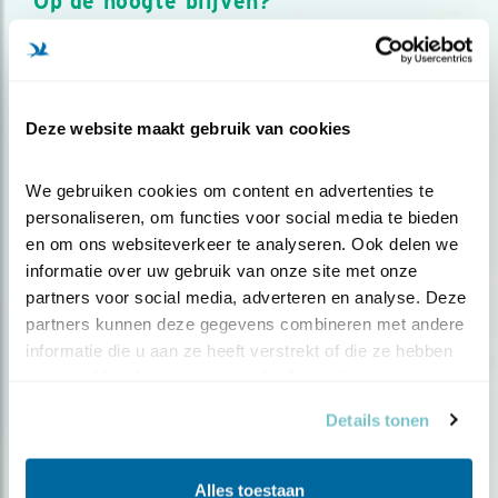
Op de hoogte blijven?
Meld je aan en ontvang nieuws, inspiratie, acties en tips
over vogels en activiteiten van Vogelbescherming.
AANMELDEN VOGELNIEUWS
Deze website maakt gebruik van cookies
Volg ons via social media
We gebruiken cookies om content en advertenties te 
personaliseren, om functies voor social media te bieden 
en om ons websiteverkeer te analyseren. Ook delen we 
informatie over uw gebruik van onze site met onze 
partners voor social media, adverteren en analyse. Deze 
partners kunnen deze gegevens combineren met andere 
informatie die u aan ze heeft verstrekt of die ze hebben 
verzameld op basis van uw gebruik van hun services.
Details tonen
Alles toestaan