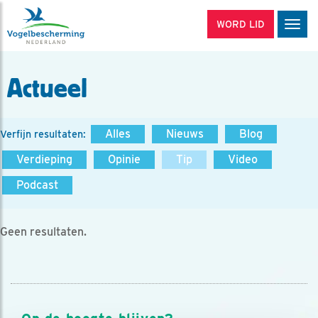
WORD LID
Men
Actueel
Alles
Nieuws
Blog
Verfijn resultaten:
Verdieping
Opinie
Tip
Video
Podcast
Geen resultaten.