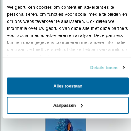
We gebruiken cookies om content en advertenties te 
personaliseren, om functies voor social media te bieden en 
om ons websiteverkeer te analyseren. Ook delen we 
Op de hoogte blijven?
informatie over uw gebruik van onze site met onze partners 
voor social media, adverteren en analyse. Deze partners 
Meld je aan en ontvang nieuws, inspiratie, acties en tips
over vogels en activiteiten van Vogelbescherming.
kunnen deze gegevens combineren met andere informatie 
die u aan ze heeft verstrekt of die ze hebben verzameld op 
AANMELDEN VOGELNIEUWS
basis van uw gebruik van hun services.
Details tonen
Volg ons via social media
Alles toestaan
Aanpassen