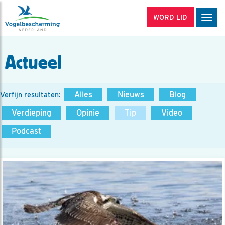
WORD LID
Men
Actueel
Alles
Nieuws
Blog
Verfijn resultaten:
Verdieping
Opinie
Tip
Video
Podcast