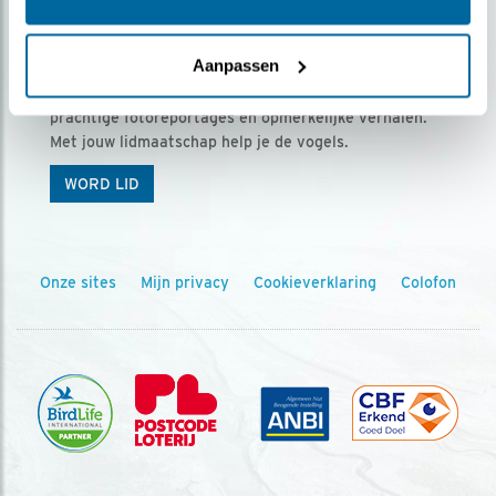
Ontvang 5 x Vogels voor € 36,00 per jaar
Aanpassen
Vogels is het tijdschrift voor onze leden, met
prachtige fotoreportages en opmerkelijke verhalen.
Met jouw lidmaatschap help je de vogels.
WORD LID
Onze sites
Mijn privacy
Cookieverklaring
Colofon