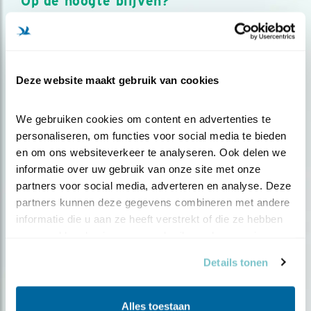
Op de hoogte blijven?
Meld je aan en ontvang nieuws, inspiratie, acties en tips
over vogels en activiteiten van Vogelbescherming.
AANMELDEN VOGELNIEUWS
Deze website maakt gebruik van cookies
Volg ons via social media
We gebruiken cookies om content en advertenties te 
personaliseren, om functies voor social media te bieden 
en om ons websiteverkeer te analyseren. Ook delen we 
informatie over uw gebruik van onze site met onze 
partners voor social media, adverteren en analyse. Deze 
partners kunnen deze gegevens combineren met andere 
informatie die u aan ze heeft verstrekt of die ze hebben 
verzameld op basis van uw gebruik van hun services.
Details tonen
Alles toestaan