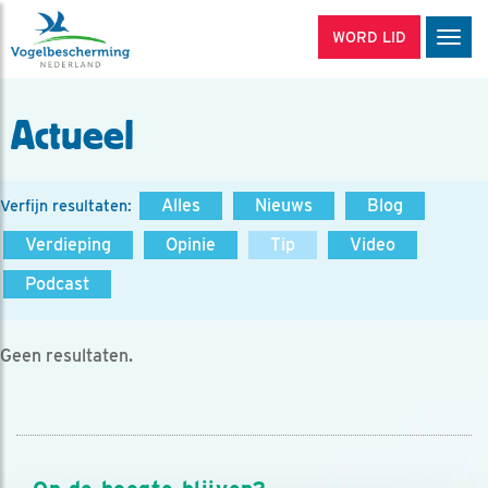
WORD LID
Men
Actueel
Alles
Nieuws
Blog
Verfijn resultaten:
Verdieping
Opinie
Tip
Video
Podcast
Geen resultaten.