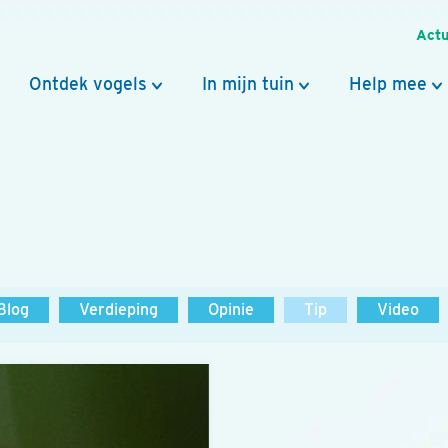
Actu
Ontdek vogels
In mijn tuin
Help mee
Blog
Verdieping
Opinie
Tip
Video