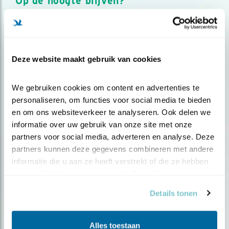
Op de hoogte blijven?
Meld je aan en ontvang nieuws, inspiratie, acties en tips
over vogels en activiteiten van Vogelbescherming.
AANMELDEN VOGELNIEUWS
Deze website maakt gebruik van cookies
Volg ons via social media
We gebruiken cookies om content en advertenties te 
personaliseren, om functies voor social media te bieden 
en om ons websiteverkeer te analyseren. Ook delen we 
informatie over uw gebruik van onze site met onze 
partners voor social media, adverteren en analyse. Deze 
partners kunnen deze gegevens combineren met andere 
informatie die u aan ze heeft verstrekt of die ze hebben 
verzameld op basis van uw gebruik van hun services.
Details tonen
Alles toestaan