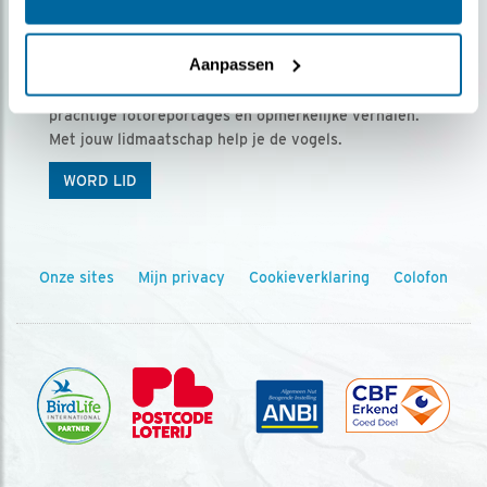
Ontvang 5 x Vogels voor € 36,00 per jaar
Aanpassen
Vogels is het tijdschrift voor onze leden, met
prachtige fotoreportages en opmerkelijke verhalen.
Met jouw lidmaatschap help je de vogels.
WORD LID
Onze sites
Mijn privacy
Cookieverklaring
Colofon