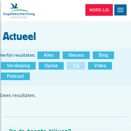
WORD LID
Men
Actueel
Alles
Nieuws
Blog
Verfijn resultaten:
Verdieping
Opinie
Tip
Video
Podcast
Geen resultaten.