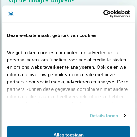
Op de hoogte blijven?
Meld je aan en ontvang nieuws, inspiratie, acties en tips
over vogels en activiteiten van Vogelbescherming.
AANMELDEN VOGELNIEUWS
Deze website maakt gebruik van cookies
Volg ons via social media
We gebruiken cookies om content en advertenties te 
personaliseren, om functies voor social media te bieden 
en om ons websiteverkeer te analyseren. Ook delen we 
informatie over uw gebruik van onze site met onze 
partners voor social media, adverteren en analyse. Deze 
partners kunnen deze gegevens combineren met andere 
informatie die u aan ze heeft verstrekt of die ze hebben 
verzameld op basis van uw gebruik van hun services.
Details tonen
Alles toestaan