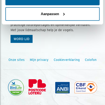
Ontvang 5 x Vogels voor € 36,00 per jaar
Aanpassen
Vogels is het tijdschrift voor onze leden, met
prachtige fotoreportages en opmerkelijke verhalen.
Met jouw lidmaatschap help je de vogels.
WORD LID
Onze sites
Mijn privacy
Cookieverklaring
Colofon