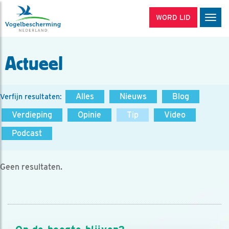
WORD LID
Men
Actueel
Alles
Nieuws
Blog
Verfijn resultaten:
Verdieping
Opinie
Tip
Video
Podcast
Geen resultaten.