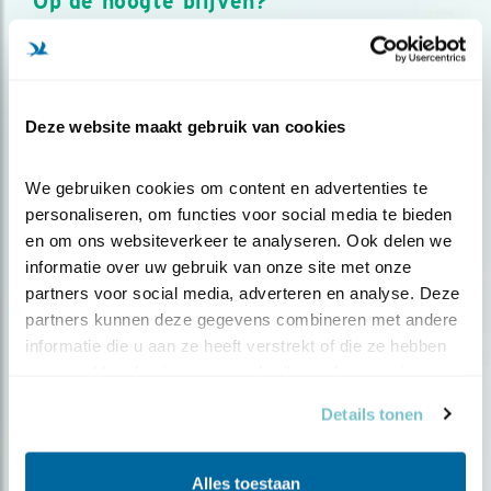
Op de hoogte blijven?
Meld je aan en ontvang nieuws, inspiratie, acties en tips
over vogels en activiteiten van Vogelbescherming.
AANMELDEN VOGELNIEUWS
Deze website maakt gebruik van cookies
Volg ons via social media
We gebruiken cookies om content en advertenties te 
personaliseren, om functies voor social media te bieden 
en om ons websiteverkeer te analyseren. Ook delen we 
informatie over uw gebruik van onze site met onze 
partners voor social media, adverteren en analyse. Deze 
partners kunnen deze gegevens combineren met andere 
informatie die u aan ze heeft verstrekt of die ze hebben 
verzameld op basis van uw gebruik van hun services.
Details tonen
Alles toestaan