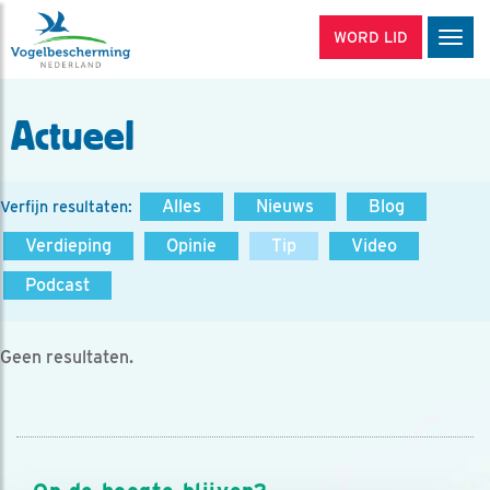
WORD LID
Men
Actueel
Alles
Nieuws
Blog
Verfijn resultaten:
Verdieping
Opinie
Tip
Video
Podcast
Geen resultaten.