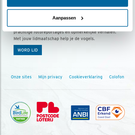
Ontvang 5 x Vogels voor € 36,00 per jaar
Aanpassen
Vogels is het tijdschrift voor onze leden, met
prachtige fotoreportages en opmerkelijke verhalen.
Met jouw lidmaatschap help je de vogels.
WORD LID
Onze sites
Mijn privacy
Cookieverklaring
Colofon