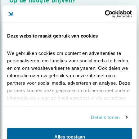
Op de hoogte blijven?
Meld je aan en ontvang nieuws, inspiratie, acties en tips
over vogels en activiteiten van Vogelbescherming.
AANMELDEN VOGELNIEUWS
Deze website maakt gebruik van cookies
Volg ons via social media
We gebruiken cookies om content en advertenties te 
personaliseren, om functies voor social media te bieden 
en om ons websiteverkeer te analyseren. Ook delen we 
informatie over uw gebruik van onze site met onze 
partners voor social media, adverteren en analyse. Deze 
partners kunnen deze gegevens combineren met andere 
informatie die u aan ze heeft verstrekt of die ze hebben 
verzameld op basis van uw gebruik van hun services.
Details tonen
Alles toestaan