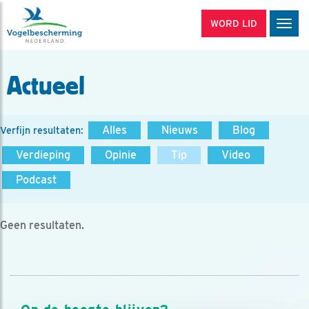
WORD LID
Men
Actueel
Alles
Nieuws
Blog
Verfijn resultaten:
Verdieping
Opinie
Tip
Video
Podcast
Geen resultaten.