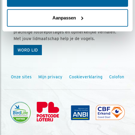
Ontvang 5 x Vogels voor € 36,00 per jaar
Aanpassen
Vogels is het tijdschrift voor onze leden, met
prachtige fotoreportages en opmerkelijke verhalen.
Met jouw lidmaatschap help je de vogels.
WORD LID
Onze sites
Mijn privacy
Cookieverklaring
Colofon