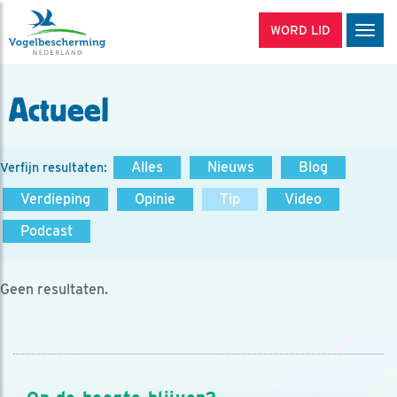
WORD LID
Men
Actueel
Alles
Nieuws
Blog
Verfijn resultaten:
Verdieping
Opinie
Tip
Video
Podcast
Geen resultaten.