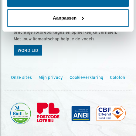
Ontvang 5 x Vogels voor € 36,00 per jaar
Aanpassen
Vogels is het tijdschrift voor onze leden, met
prachtige fotoreportages en opmerkelijke verhalen.
Met jouw lidmaatschap help je de vogels.
WORD LID
Onze sites
Mijn privacy
Cookieverklaring
Colofon