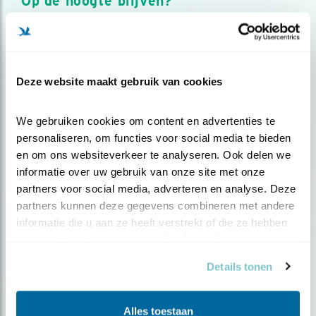
Op de hoogte blijven?
Meld je aan en ontvang nieuws, inspiratie, acties en tips
over vogels en activiteiten van Vogelbescherming.
AANMELDEN VOGELNIEUWS
Deze website maakt gebruik van cookies
Volg ons via social media
We gebruiken cookies om content en advertenties te 
personaliseren, om functies voor social media te bieden 
en om ons websiteverkeer te analyseren. Ook delen we 
informatie over uw gebruik van onze site met onze 
partners voor social media, adverteren en analyse. Deze 
partners kunnen deze gegevens combineren met andere 
informatie die u aan ze heeft verstrekt of die ze hebben 
verzameld op basis van uw gebruik van hun services.
Details tonen
Alles toestaan