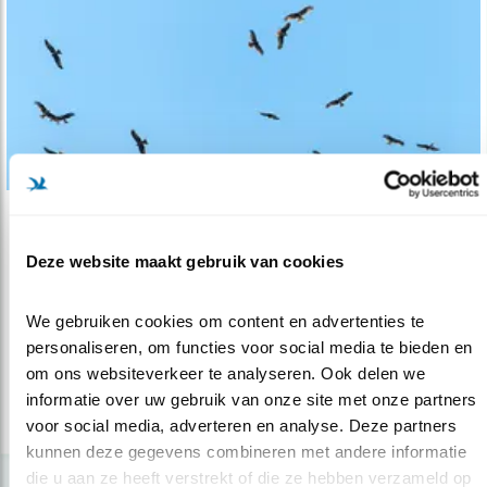
Tip
Deze website maakt gebruik van cookies
Mee op reis naar Georgië
30.06.17
Ga in september mee naar Georgië en geniet
We gebruiken cookies om content en advertenties te 
van de roofvogeltrek in Batumi.
personaliseren, om functies voor social media te bieden en 
om ons websiteverkeer te analyseren. Ook delen we 
informatie over uw gebruik van onze site met onze partners 
lees meer
voor social media, adverteren en analyse. Deze partners 
kunnen deze gegevens combineren met andere informatie 
die u aan ze heeft verstrekt of die ze hebben verzameld op 