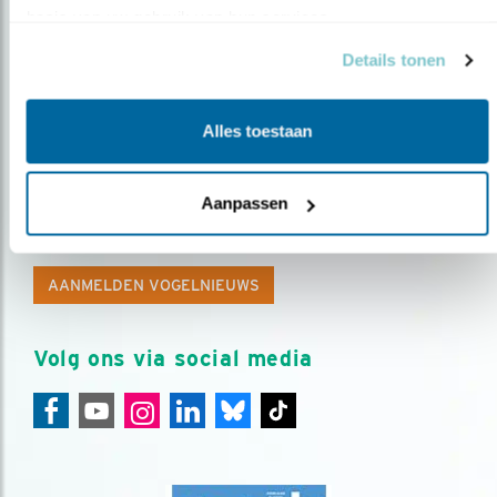
basis van uw gebruik van hun services.
Details tonen
Alles toestaan
Op de hoogte blijven?
Aanpassen
Meld je aan en ontvang nieuws, inspiratie, acties en tips
over vogels en activiteiten van Vogelbescherming.
AANMELDEN VOGELNIEUWS
Volg ons via social media