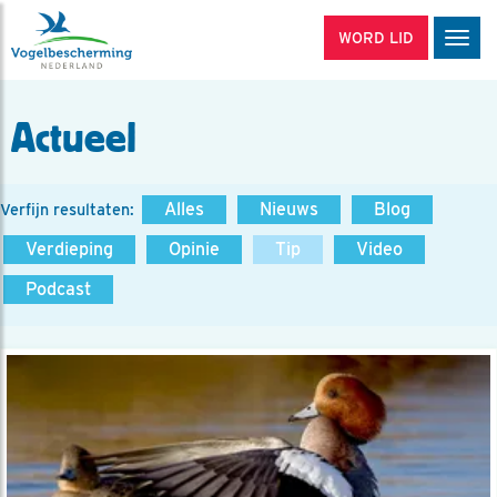
WORD LID
Men
Actueel
Alles
Nieuws
Blog
Verfijn resultaten:
Verdieping
Opinie
Tip
Video
Podcast