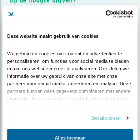
Op de hoogte blijven?
Meld je aan en ontvang nieuws, inspiratie, acties en tips
over vogels en activiteiten van Vogelbescherming.
AANMELDEN VOGELNIEUWS
Deze website maakt gebruik van cookies
Volg ons via social media
We gebruiken cookies om content en advertenties te 
personaliseren, om functies voor social media te bieden 
en om ons websiteverkeer te analyseren. Ook delen we 
informatie over uw gebruik van onze site met onze 
partners voor social media, adverteren en analyse. Deze 
partners kunnen deze gegevens combineren met andere 
informatie die u aan ze heeft verstrekt of die ze hebben 
verzameld op basis van uw gebruik van hun services.
Details tonen
Alles toestaan