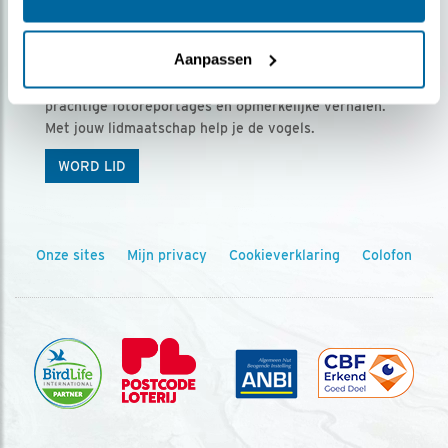
Ontvang 5 x Vogels voor € 36,00 per jaar
Aanpassen
Vogels is het tijdschrift voor onze leden, met
prachtige fotoreportages en opmerkelijke verhalen.
Met jouw lidmaatschap help je de vogels.
WORD LID
Onze sites
Mijn privacy
Cookieverklaring
Colofon