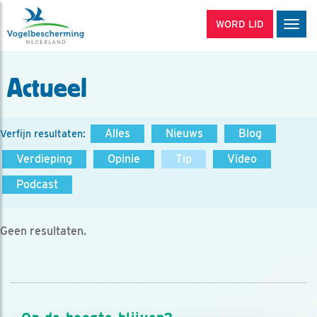
WORD LID
Men
Actueel
Alles
Nieuws
Blog
Verfijn resultaten:
Verdieping
Opinie
Tip
Video
Podcast
Geen resultaten.