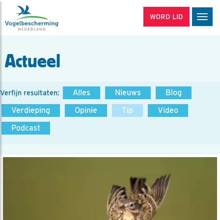
WORD LID
Men
Actueel
Alles
Nieuws
Blog
Verfijn resultaten:
Verdieping
Opinie
Tip
Video
Podcast