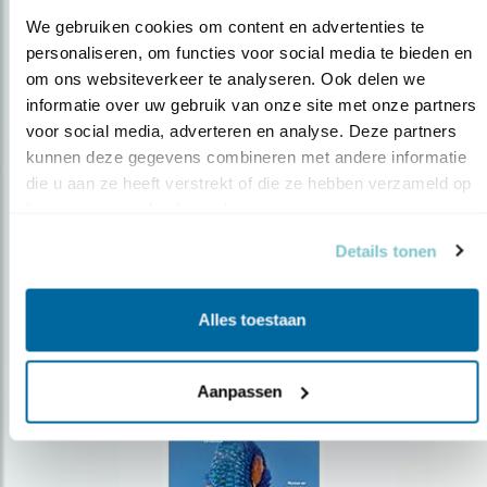
We gebruiken cookies om content en advertenties te 
personaliseren, om functies voor social media te bieden en 
om ons websiteverkeer te analyseren. Ook delen we 
Op de hoogte blijven?
informatie over uw gebruik van onze site met onze partners 
voor social media, adverteren en analyse. Deze partners 
Meld je aan en ontvang nieuws, inspiratie, acties en tips
over vogels en activiteiten van Vogelbescherming.
kunnen deze gegevens combineren met andere informatie 
die u aan ze heeft verstrekt of die ze hebben verzameld op 
AANMELDEN VOGELNIEUWS
basis van uw gebruik van hun services.
Details tonen
Volg ons via social media
Alles toestaan
Aanpassen