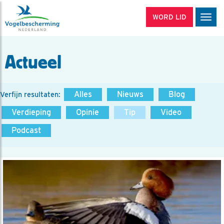
WORD LID
Men
Actueel
Alles
Nieuws
Blog
Verfijn resultaten:
Verdieping
Opinie
Tip
Video
Podcast