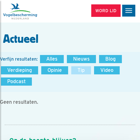
WORD LID
Men
Actueel
Alles
Nieuws
Blog
Verfijn resultaten:
Verdieping
Opinie
Tip
Video
Podcast
Geen resultaten.