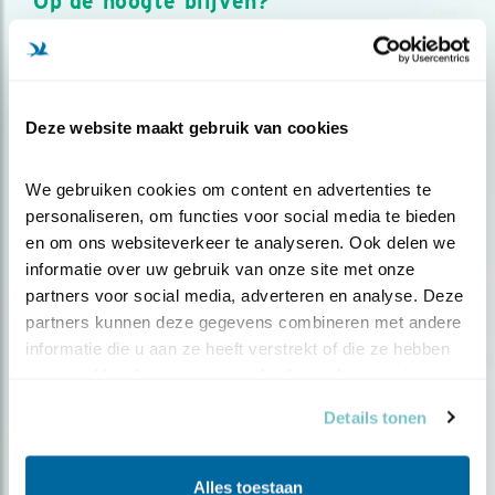
Op de hoogte blijven?
Meld je aan en ontvang nieuws, inspiratie, acties en tips
over vogels en activiteiten van Vogelbescherming.
AANMELDEN VOGELNIEUWS
Deze website maakt gebruik van cookies
Volg ons via social media
We gebruiken cookies om content en advertenties te 
personaliseren, om functies voor social media te bieden 
en om ons websiteverkeer te analyseren. Ook delen we 
informatie over uw gebruik van onze site met onze 
partners voor social media, adverteren en analyse. Deze 
partners kunnen deze gegevens combineren met andere 
informatie die u aan ze heeft verstrekt of die ze hebben 
verzameld op basis van uw gebruik van hun services.
Details tonen
Alles toestaan