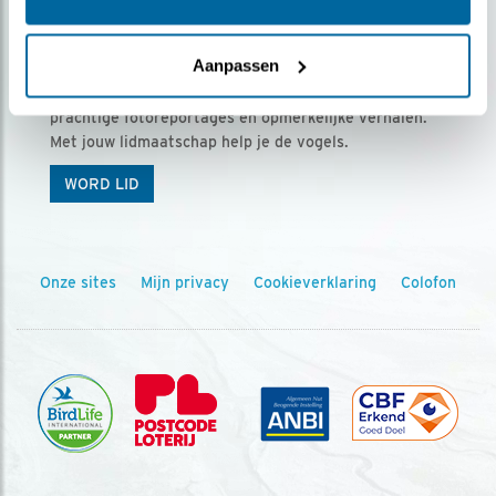
Ontvang 5 x Vogels voor € 36,00 per jaar
Aanpassen
Vogels is het tijdschrift voor onze leden, met
prachtige fotoreportages en opmerkelijke verhalen.
Met jouw lidmaatschap help je de vogels.
WORD LID
Onze sites
Mijn privacy
Cookieverklaring
Colofon