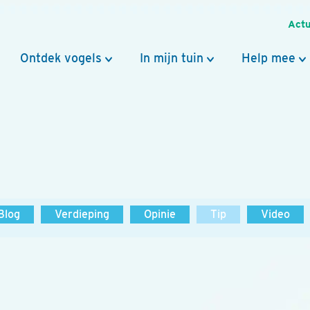
Actu
Ontdek vogels
In mijn tuin
Help mee
Blog
Verdieping
Opinie
Tip
Video