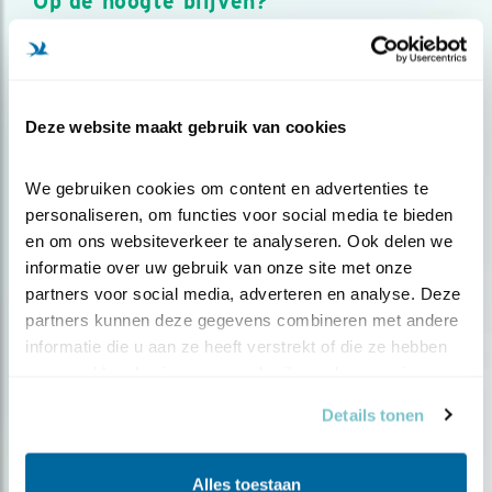
Op de hoogte blijven?
Meld je aan en ontvang nieuws, inspiratie, acties en tips
over vogels en activiteiten van Vogelbescherming.
AANMELDEN VOGELNIEUWS
Deze website maakt gebruik van cookies
Volg ons via social media
We gebruiken cookies om content en advertenties te 
personaliseren, om functies voor social media te bieden 
en om ons websiteverkeer te analyseren. Ook delen we 
informatie over uw gebruik van onze site met onze 
partners voor social media, adverteren en analyse. Deze 
partners kunnen deze gegevens combineren met andere 
informatie die u aan ze heeft verstrekt of die ze hebben 
verzameld op basis van uw gebruik van hun services.
Details tonen
Alles toestaan