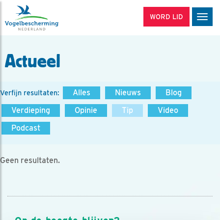
WORD LID
Men
Actueel
Alles
Nieuws
Blog
Verfijn resultaten:
Verdieping
Opinie
Tip
Video
Podcast
Geen resultaten.