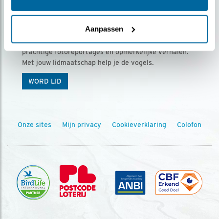
Ontvang 5 x Vogels voor € 36,00 per jaar
Aanpassen
Vogels is het tijdschrift voor onze leden, met
prachtige fotoreportages en opmerkelijke verhalen.
Met jouw lidmaatschap help je de vogels.
WORD LID
Onze sites
Mijn privacy
Cookieverklaring
Colofon