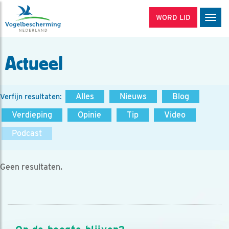
WORD LID
Men
Actueel
Alles
Nieuws
Blog
Verfijn resultaten:
Verdieping
Opinie
Tip
Video
Podcast
Geen resultaten.