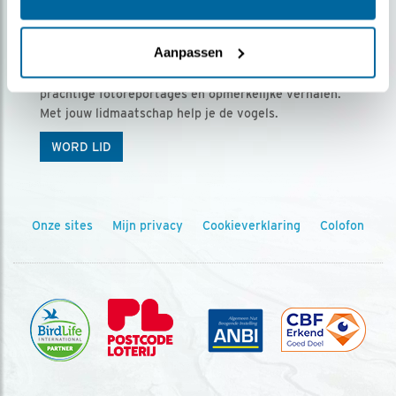
Ontvang 5 x Vogels voor € 36,00 per jaar
Aanpassen
Vogels is het tijdschrift voor onze leden, met
prachtige fotoreportages en opmerkelijke verhalen.
Met jouw lidmaatschap help je de vogels.
WORD LID
Onze sites
Mijn privacy
Cookieverklaring
Colofon