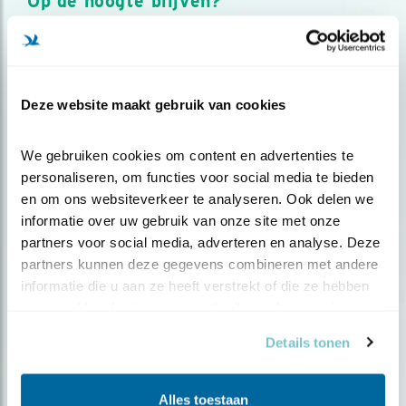
Op de hoogte blijven?
Meld je aan en ontvang nieuws, inspiratie, acties en tips
over vogels en activiteiten van Vogelbescherming.
AANMELDEN VOGELNIEUWS
Deze website maakt gebruik van cookies
Volg ons via social media
We gebruiken cookies om content en advertenties te 
personaliseren, om functies voor social media te bieden 
en om ons websiteverkeer te analyseren. Ook delen we 
informatie over uw gebruik van onze site met onze 
partners voor social media, adverteren en analyse. Deze 
partners kunnen deze gegevens combineren met andere 
informatie die u aan ze heeft verstrekt of die ze hebben 
verzameld op basis van uw gebruik van hun services.
Details tonen
Alles toestaan