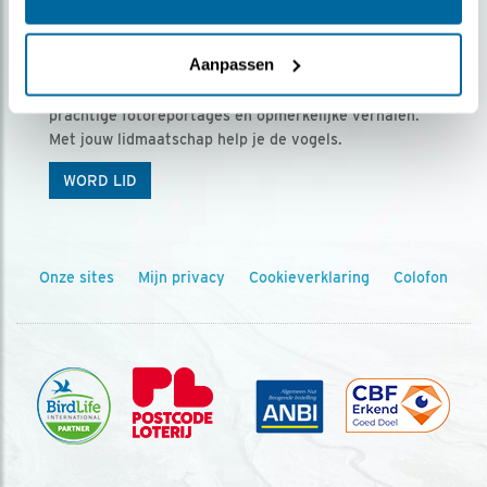
Ontvang 5 x Vogels voor € 36,00 per jaar
Aanpassen
Vogels is het tijdschrift voor onze leden, met
prachtige fotoreportages en opmerkelijke verhalen.
Met jouw lidmaatschap help je de vogels.
WORD LID
Onze sites
Mijn privacy
Cookieverklaring
Colofon