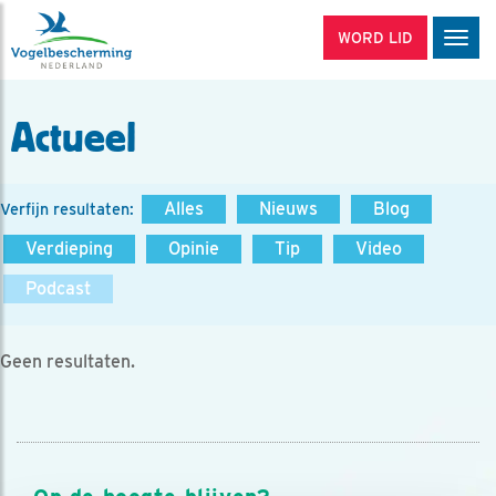
WORD LID
Men
Actueel
Alles
Nieuws
Blog
Verfijn resultaten:
Verdieping
Opinie
Tip
Video
Podcast
Geen resultaten.