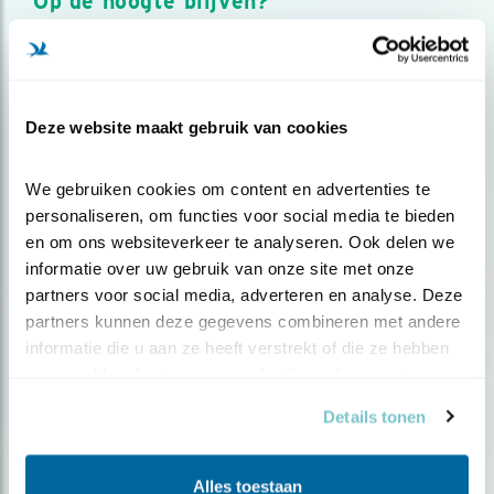
Op de hoogte blijven?
Meld je aan en ontvang nieuws, inspiratie, acties en tips
over vogels en activiteiten van Vogelbescherming.
AANMELDEN VOGELNIEUWS
Deze website maakt gebruik van cookies
Volg ons via social media
We gebruiken cookies om content en advertenties te 
personaliseren, om functies voor social media te bieden 
en om ons websiteverkeer te analyseren. Ook delen we 
informatie over uw gebruik van onze site met onze 
partners voor social media, adverteren en analyse. Deze 
partners kunnen deze gegevens combineren met andere 
informatie die u aan ze heeft verstrekt of die ze hebben 
verzameld op basis van uw gebruik van hun services.
Details tonen
Alles toestaan