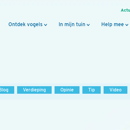
Actu
Ontdek vogels
In mijn tuin
Help mee
Blog
Verdieping
Opinie
Tip
Video