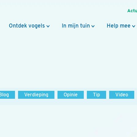
Actu
Ontdek vogels
In mijn tuin
Help mee
Blog
Verdieping
Opinie
Tip
Video