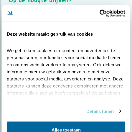
Op de hoogte blijven?
Meld je aan en ontvang nieuws, inspiratie, acties en tips
over vogels en activiteiten van Vogelbescherming.
AANMELDEN VOGELNIEUWS
Deze website maakt gebruik van cookies
Volg ons via social media
We gebruiken cookies om content en advertenties te 
personaliseren, om functies voor social media te bieden 
en om ons websiteverkeer te analyseren. Ook delen we 
informatie over uw gebruik van onze site met onze 
partners voor social media, adverteren en analyse. Deze 
partners kunnen deze gegevens combineren met andere 
informatie die u aan ze heeft verstrekt of die ze hebben 
verzameld op basis van uw gebruik van hun services.
Details tonen
Alles toestaan