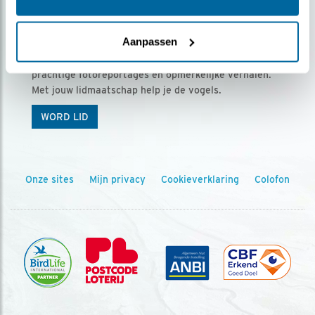
Ontvang 5 x Vogels voor € 36,00 per jaar
Aanpassen
Vogels is het tijdschrift voor onze leden, met
prachtige fotoreportages en opmerkelijke verhalen.
Met jouw lidmaatschap help je de vogels.
WORD LID
Onze sites
Mijn privacy
Cookieverklaring
Colofon