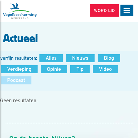
WORD LID
Men
Actueel
Alles
Nieuws
Blog
Verfijn resultaten:
Verdieping
Opinie
Tip
Video
Podcast
Geen resultaten.