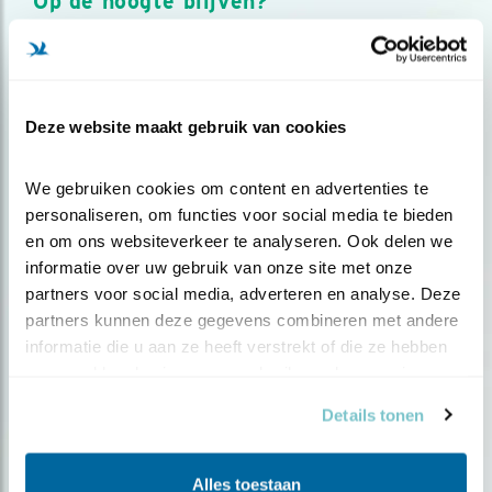
Op de hoogte blijven?
Meld je aan en ontvang nieuws, inspiratie, acties en tips
over vogels en activiteiten van Vogelbescherming.
AANMELDEN VOGELNIEUWS
Deze website maakt gebruik van cookies
Volg ons via social media
We gebruiken cookies om content en advertenties te 
personaliseren, om functies voor social media te bieden 
en om ons websiteverkeer te analyseren. Ook delen we 
informatie over uw gebruik van onze site met onze 
partners voor social media, adverteren en analyse. Deze 
partners kunnen deze gegevens combineren met andere 
informatie die u aan ze heeft verstrekt of die ze hebben 
verzameld op basis van uw gebruik van hun services.
Details tonen
Alles toestaan