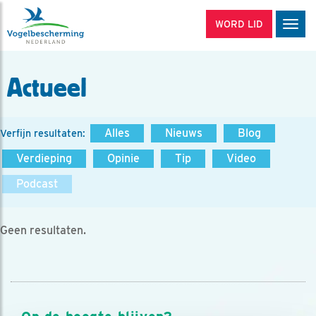
WORD LID
Men
Actueel
Alles
Nieuws
Blog
Verfijn resultaten:
Verdieping
Opinie
Tip
Video
Podcast
Geen resultaten.