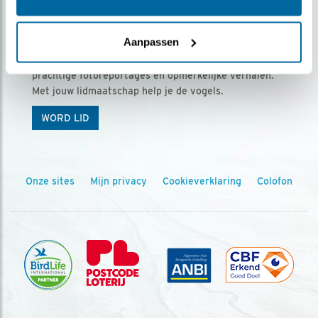
Ontvang 5 x Vogels voor € 36,00 per jaar
Aanpassen
Vogels is het tijdschrift voor onze leden, met
prachtige fotoreportages en opmerkelijke verhalen.
Met jouw lidmaatschap help je de vogels.
WORD LID
Onze sites
Mijn privacy
Cookieverklaring
Colofon