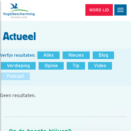
WORD LID
Men
Actueel
Alles
Nieuws
Blog
Verfijn resultaten:
Verdieping
Opinie
Tip
Video
Podcast
Geen resultaten.