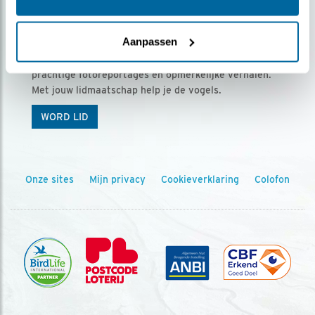
Ontvang 5 x Vogels voor € 36,00 per jaar
Aanpassen
Vogels is het tijdschrift voor onze leden, met
prachtige fotoreportages en opmerkelijke verhalen.
Met jouw lidmaatschap help je de vogels.
WORD LID
Onze sites
Mijn privacy
Cookieverklaring
Colofon