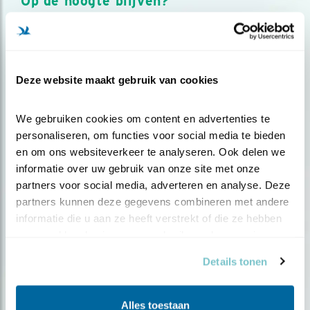
Op de hoogte blijven?
Meld je aan en ontvang nieuws, inspiratie, acties en tips
over vogels en activiteiten van Vogelbescherming.
AANMELDEN VOGELNIEUWS
Deze website maakt gebruik van cookies
Volg ons via social media
We gebruiken cookies om content en advertenties te 
personaliseren, om functies voor social media te bieden 
en om ons websiteverkeer te analyseren. Ook delen we 
informatie over uw gebruik van onze site met onze 
partners voor social media, adverteren en analyse. Deze 
partners kunnen deze gegevens combineren met andere 
informatie die u aan ze heeft verstrekt of die ze hebben 
verzameld op basis van uw gebruik van hun services.
Details tonen
Alles toestaan