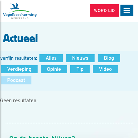
WORD LID
Men
Actueel
Alles
Nieuws
Blog
Verfijn resultaten:
Verdieping
Opinie
Tip
Video
Podcast
Geen resultaten.