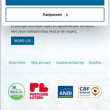
Ontvang 5 x Vogels voor € 36,00 per jaar
Aanpassen
Vogels is het tijdschrift voor onze leden, met
prachtige fotoreportages en opmerkelijke verhalen.
Met jouw lidmaatschap help je de vogels.
WORD LID
Onze sites
Mijn privacy
Cookieverklaring
Colofon