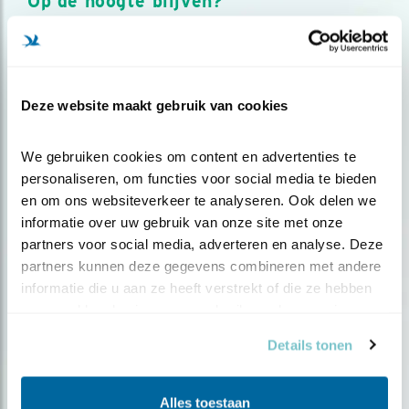
Op de hoogte blijven?
Meld je aan en ontvang nieuws, inspiratie, acties en tips
over vogels en activiteiten van Vogelbescherming.
AANMELDEN VOGELNIEUWS
Deze website maakt gebruik van cookies
Volg ons via social media
We gebruiken cookies om content en advertenties te 
personaliseren, om functies voor social media te bieden 
en om ons websiteverkeer te analyseren. Ook delen we 
informatie over uw gebruik van onze site met onze 
partners voor social media, adverteren en analyse. Deze 
partners kunnen deze gegevens combineren met andere 
informatie die u aan ze heeft verstrekt of die ze hebben 
verzameld op basis van uw gebruik van hun services.
Details tonen
Alles toestaan