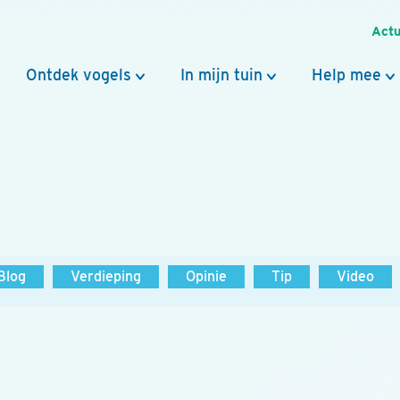
Actu
Ontdek vogels
In mijn tuin
Help mee
Blog
Verdieping
Opinie
Tip
Video