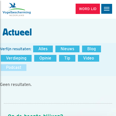
WORD LID
Men
Actueel
Alles
Nieuws
Blog
Verfijn resultaten:
Verdieping
Opinie
Tip
Video
Podcast
Geen resultaten.