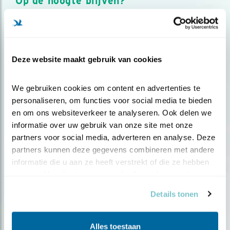
Op de hoogte blijven?
Meld je aan en ontvang nieuws, inspiratie, acties en tips
over vogels en activiteiten van Vogelbescherming.
AANMELDEN VOGELNIEUWS
Deze website maakt gebruik van cookies
Volg ons via social media
We gebruiken cookies om content en advertenties te 
personaliseren, om functies voor social media te bieden 
en om ons websiteverkeer te analyseren. Ook delen we 
informatie over uw gebruik van onze site met onze 
partners voor social media, adverteren en analyse. Deze 
partners kunnen deze gegevens combineren met andere 
informatie die u aan ze heeft verstrekt of die ze hebben 
verzameld op basis van uw gebruik van hun services.
Details tonen
Alles toestaan