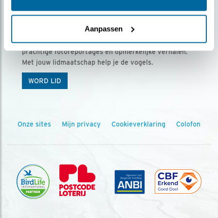
Ontvang 5 x Vogels voor € 36,00 per jaar
Aanpassen
Vogels is het tijdschrift voor onze leden, met
prachtige fotoreportages en opmerkelijke verhalen.
Met jouw lidmaatschap help je de vogels.
WORD LID
Onze sites
Mijn privacy
Cookieverklaring
Colofon