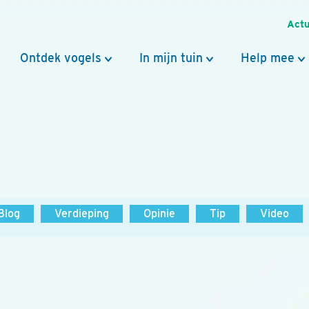
Actu
Ontdek vogels
In mijn tuin
Help mee
Blog
Verdieping
Opinie
Tip
Video