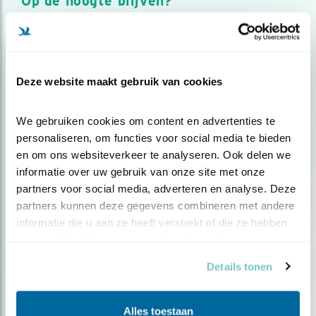
Op de hoogte blijven?
Meld je aan en ontvang nieuws, inspiratie, acties en tips
over vogels en activiteiten van Vogelbescherming.
AANMELDEN VOGELNIEUWS
Deze website maakt gebruik van cookies
Volg ons via social media
We gebruiken cookies om content en advertenties te 
personaliseren, om functies voor social media te bieden 
en om ons websiteverkeer te analyseren. Ook delen we 
informatie over uw gebruik van onze site met onze 
partners voor social media, adverteren en analyse. Deze 
partners kunnen deze gegevens combineren met andere 
informatie die u aan ze heeft verstrekt of die ze hebben 
verzameld op basis van uw gebruik van hun services.
Details tonen
Alles toestaan