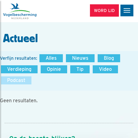
WORD LID
Men
Actueel
Alles
Nieuws
Blog
Verfijn resultaten:
Verdieping
Opinie
Tip
Video
Podcast
Geen resultaten.