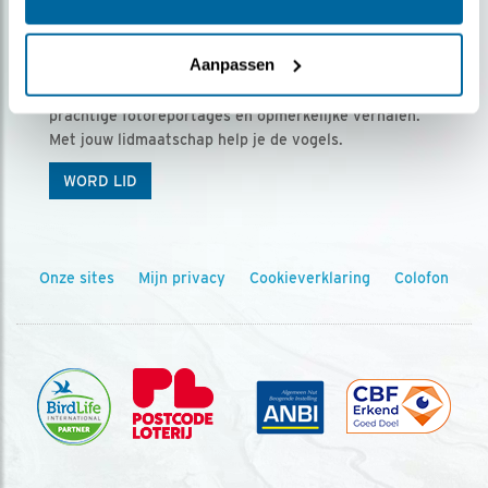
Ontvang 5 x Vogels voor € 36,00 per jaar
Aanpassen
Vogels is het tijdschrift voor onze leden, met
prachtige fotoreportages en opmerkelijke verhalen.
Met jouw lidmaatschap help je de vogels.
WORD LID
Onze sites
Mijn privacy
Cookieverklaring
Colofon