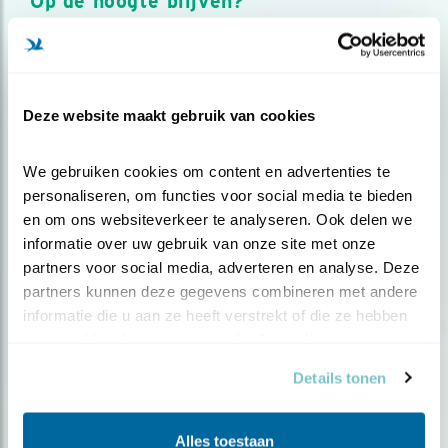
Op de hoogte blijven?
Meld je aan en ontvang nieuws, inspiratie, acties en tips
over vogels en activiteiten van Vogelbescherming.
AANMELDEN VOGELNIEUWS
Deze website maakt gebruik van cookies
Volg ons via social media
We gebruiken cookies om content en advertenties te 
personaliseren, om functies voor social media te bieden 
en om ons websiteverkeer te analyseren. Ook delen we 
informatie over uw gebruik van onze site met onze 
partners voor social media, adverteren en analyse. Deze 
partners kunnen deze gegevens combineren met andere 
informatie die u aan ze heeft verstrekt of die ze hebben 
verzameld op basis van uw gebruik van hun services.
Details tonen
Alles toestaan