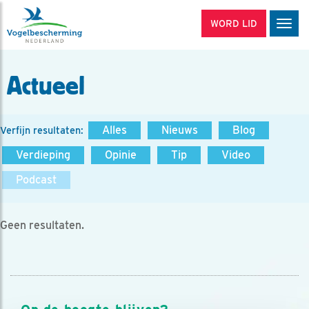
WORD LID
Men
Actueel
Alles
Nieuws
Blog
Verfijn resultaten:
Verdieping
Opinie
Tip
Video
Podcast
Geen resultaten.