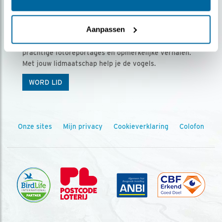
Ontvang 5 x Vogels voor € 36,00 per jaar
Aanpassen
Vogels is het tijdschrift voor onze leden, met
prachtige fotoreportages en opmerkelijke verhalen.
Met jouw lidmaatschap help je de vogels.
WORD LID
Onze sites
Mijn privacy
Cookieverklaring
Colofon