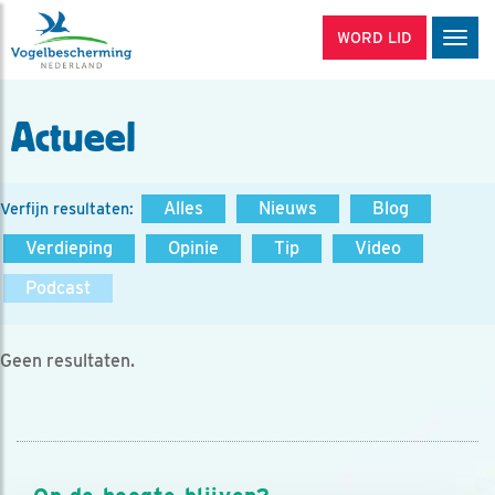
WORD LID
Men
Actueel
Alles
Nieuws
Blog
Verfijn resultaten:
Verdieping
Opinie
Tip
Video
Podcast
Geen resultaten.