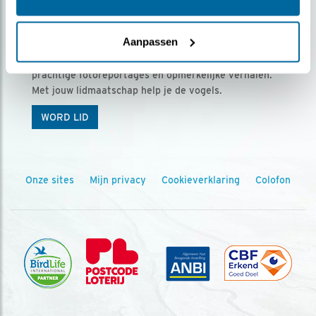
Ontvang 5 x Vogels voor € 36,00 per jaar
Aanpassen
Vogels is het tijdschrift voor onze leden, met
prachtige fotoreportages en opmerkelijke verhalen.
Met jouw lidmaatschap help je de vogels.
WORD LID
Onze sites
Mijn privacy
Cookieverklaring
Colofon