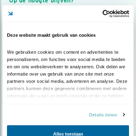
Op de hoogte blijven?
Meld je aan en ontvang nieuws, inspiratie, acties en tips
over vogels en activiteiten van Vogelbescherming.
AANMELDEN VOGELNIEUWS
Deze website maakt gebruik van cookies
Volg ons via social media
We gebruiken cookies om content en advertenties te 
personaliseren, om functies voor social media te bieden 
en om ons websiteverkeer te analyseren. Ook delen we 
informatie over uw gebruik van onze site met onze 
partners voor social media, adverteren en analyse. Deze 
partners kunnen deze gegevens combineren met andere 
informatie die u aan ze heeft verstrekt of die ze hebben 
verzameld op basis van uw gebruik van hun services.
Details tonen
Alles toestaan