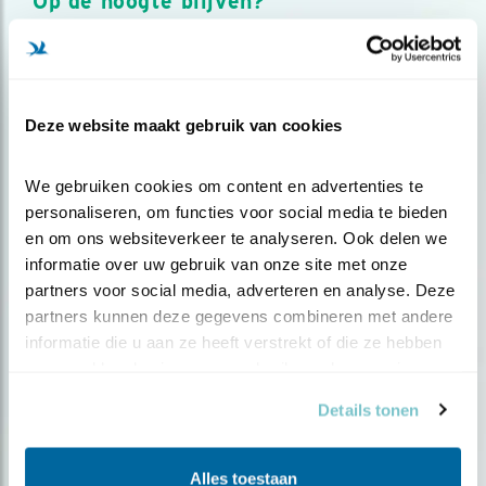
Op de hoogte blijven?
Meld je aan en ontvang nieuws, inspiratie, acties en tips
over vogels en activiteiten van Vogelbescherming.
AANMELDEN VOGELNIEUWS
Deze website maakt gebruik van cookies
Volg ons via social media
We gebruiken cookies om content en advertenties te 
personaliseren, om functies voor social media te bieden 
en om ons websiteverkeer te analyseren. Ook delen we 
informatie over uw gebruik van onze site met onze 
partners voor social media, adverteren en analyse. Deze 
partners kunnen deze gegevens combineren met andere 
informatie die u aan ze heeft verstrekt of die ze hebben 
verzameld op basis van uw gebruik van hun services.
Details tonen
Alles toestaan