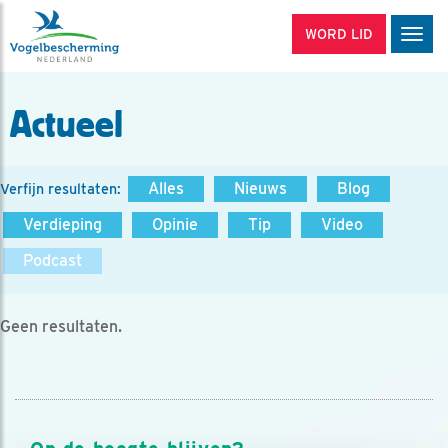
WORD LID
Men
Actueel
Alles
Nieuws
Blog
Verfijn resultaten:
Verdieping
Opinie
Tip
Video
Podcast
Geen resultaten.