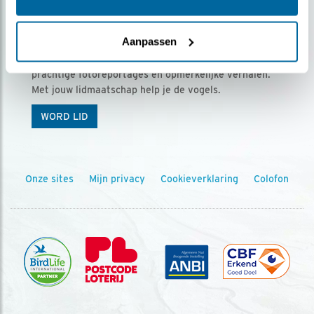
Ontvang 5 x Vogels voor € 36,00 per jaar
Aanpassen
Vogels is het tijdschrift voor onze leden, met
prachtige fotoreportages en opmerkelijke verhalen.
Met jouw lidmaatschap help je de vogels.
WORD LID
Onze sites
Mijn privacy
Cookieverklaring
Colofon