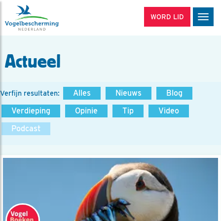
WORD LID
Men
Actueel
Alles
Nieuws
Blog
Verfijn resultaten:
Verdieping
Opinie
Tip
Video
Podcast