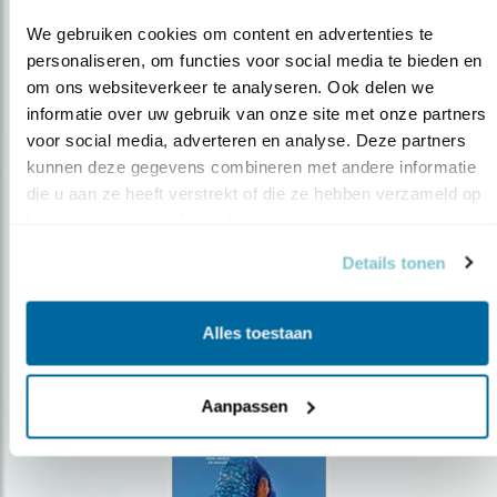
We gebruiken cookies om content en advertenties te 
personaliseren, om functies voor social media te bieden en 
om ons websiteverkeer te analyseren. Ook delen we 
Op de hoogte blijven?
informatie over uw gebruik van onze site met onze partners 
voor social media, adverteren en analyse. Deze partners 
Meld je aan en ontvang nieuws, inspiratie, acties en tips
kunnen deze gegevens combineren met andere informatie 
over vogels en activiteiten van Vogelbescherming.
die u aan ze heeft verstrekt of die ze hebben verzameld op 
AANMELDEN VOGELNIEUWS
basis van uw gebruik van hun services.
Details tonen
Volg ons via social media
Alles toestaan
Aanpassen