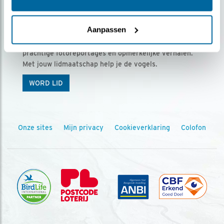
Ontvang 5 x Vogels voor € 36,00 per jaar
Aanpassen
Vogels is het tijdschrift voor onze leden, met
prachtige fotoreportages en opmerkelijke verhalen.
Met jouw lidmaatschap help je de vogels.
WORD LID
Onze sites
Mijn privacy
Cookieverklaring
Colofon