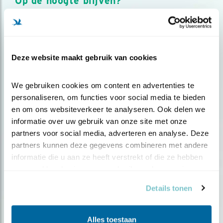
Op de hoogte blijven?
Meld je aan en ontvang nieuws, inspiratie, acties en tips
over vogels en activiteiten van Vogelbescherming.
AANMELDEN VOGELNIEUWS
Deze website maakt gebruik van cookies
Volg ons via social media
We gebruiken cookies om content en advertenties te 
personaliseren, om functies voor social media te bieden 
en om ons websiteverkeer te analyseren. Ook delen we 
informatie over uw gebruik van onze site met onze 
partners voor social media, adverteren en analyse. Deze 
partners kunnen deze gegevens combineren met andere 
informatie die u aan ze heeft verstrekt of die ze hebben 
verzameld op basis van uw gebruik van hun services.
Details tonen
Alles toestaan