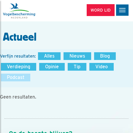
WORD LID
Men
Actueel
Alles
Nieuws
Blog
Verfijn resultaten:
Verdieping
Opinie
Tip
Video
Podcast
Geen resultaten.