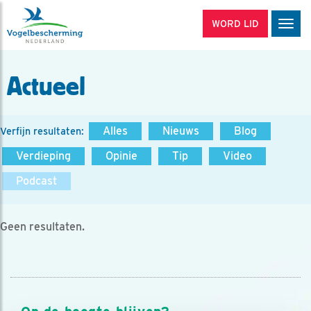
WORD LID
Men
Actueel
Alles
Nieuws
Blog
Verfijn resultaten:
Verdieping
Opinie
Tip
Video
Podcast
Geen resultaten.