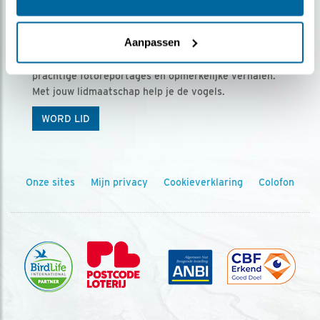
Ontvang 5 x Vogels voor € 36,00 per jaar
Aanpassen
Vogels is het tijdschrift voor onze leden, met
prachtige fotoreportages en opmerkelijke verhalen.
Met jouw lidmaatschap help je de vogels.
WORD LID
Onze sites
Mijn privacy
Cookieverklaring
Colofon