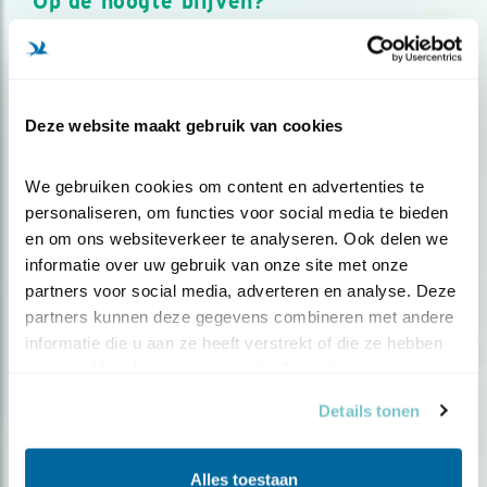
Op de hoogte blijven?
Meld je aan en ontvang nieuws, inspiratie, acties en tips
over vogels en activiteiten van Vogelbescherming.
AANMELDEN VOGELNIEUWS
Deze website maakt gebruik van cookies
Volg ons via social media
We gebruiken cookies om content en advertenties te 
personaliseren, om functies voor social media te bieden 
en om ons websiteverkeer te analyseren. Ook delen we 
informatie over uw gebruik van onze site met onze 
partners voor social media, adverteren en analyse. Deze 
partners kunnen deze gegevens combineren met andere 
informatie die u aan ze heeft verstrekt of die ze hebben 
verzameld op basis van uw gebruik van hun services.
Details tonen
Alles toestaan