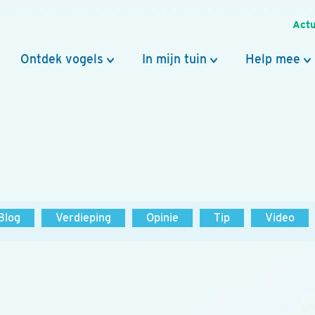
Actu
Ontdek vogels
In mijn tuin
Help mee
Blog
Verdieping
Opinie
Tip
Video