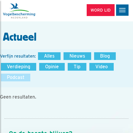
WORD LID
Men
Actueel
Alles
Nieuws
Blog
Verfijn resultaten:
Verdieping
Opinie
Tip
Video
Podcast
Geen resultaten.