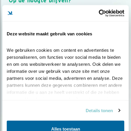
Op de hoogte blijven?
Meld je aan en ontvang nieuws, inspiratie, acties en tips
over vogels en activiteiten van Vogelbescherming.
AANMELDEN VOGELNIEUWS
Deze website maakt gebruik van cookies
Volg ons via social media
We gebruiken cookies om content en advertenties te 
personaliseren, om functies voor social media te bieden 
en om ons websiteverkeer te analyseren. Ook delen we 
informatie over uw gebruik van onze site met onze 
partners voor social media, adverteren en analyse. Deze 
partners kunnen deze gegevens combineren met andere 
informatie die u aan ze heeft verstrekt of die ze hebben 
verzameld op basis van uw gebruik van hun services.
Details tonen
Alles toestaan