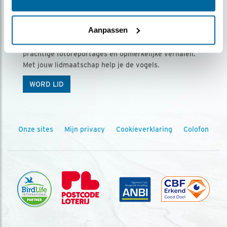
Ontvang 5 x Vogels voor € 36,00 per jaar
Aanpassen
Vogels is het tijdschrift voor onze leden, met
prachtige fotoreportages en opmerkelijke verhalen.
Met jouw lidmaatschap help je de vogels.
WORD LID
Onze sites
Mijn privacy
Cookieverklaring
Colofon