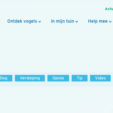
Actu
Ontdek vogels
In mijn tuin
Help mee
Blog
Verdieping
Opinie
Tip
Video