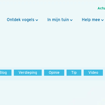
Actu
Ontdek vogels
In mijn tuin
Help mee
Blog
Verdieping
Opinie
Tip
Video