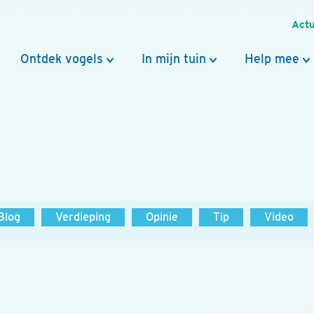
Actu
Ontdek vogels
In mijn tuin
Help mee
Blog
Verdieping
Opinie
Tip
Video